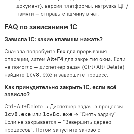
документ), версия платформы, нагрузка ЦП/
памяти — отправьте админу в чат.
FAQ по зависаниям 1С
Зависла 1С: какие клавиши нажать?
Сначала попробуйте
Esc
для прерывания
операции, затем
Alt+F4
для закрытия окна. Если
не помогло — диспетчер задач (Ctrl+Alt+Delete),
найдите
и завершите процесс.
1cv8.exe
Как принудительно закрыть 1С, если всё
зависло?
Ctrl+Alt+Delete → Диспетчер задач → процессы
или
→ "Снять задачу".
1cv8.exe
1cv8c.exe
Если не закрывается — "Завершить дерево
процессов". Потом запустите заново с