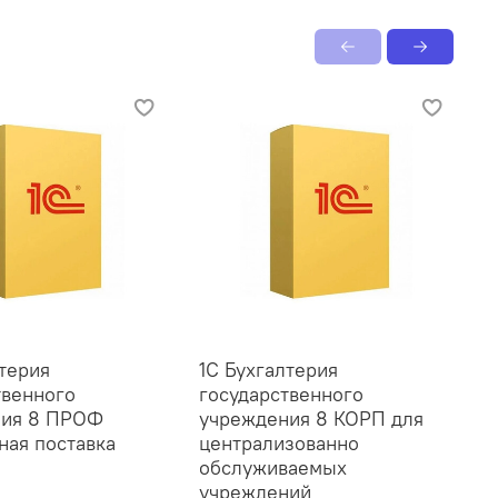
лтерия
1С Бухгалтерия
1
твенного
государственного
п
ния 8 ПРОФ
учреждения 8 КОРП для
Э
ная поставка
централизованно
обслуживаемых
учреждений