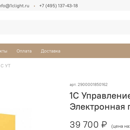
nfo@1clight.ru
+7 (495) 137-43-18
кты
Оплата
Доставка
1С УТ
арт.
2900001850162
1С Управлени
Электронная 
39 700 ₽
(цена на