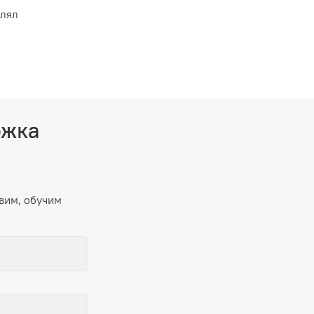
влял
ржка
вим, обучим