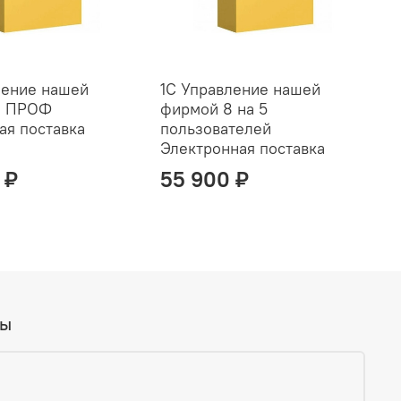
ление нашей
1С Управление нашей
1
8 ПРОФ
фирмой 8 на 5
ф
ая поставка
пользователей
п
Электронная поставка
п
 ₽
55 900 ₽
вы