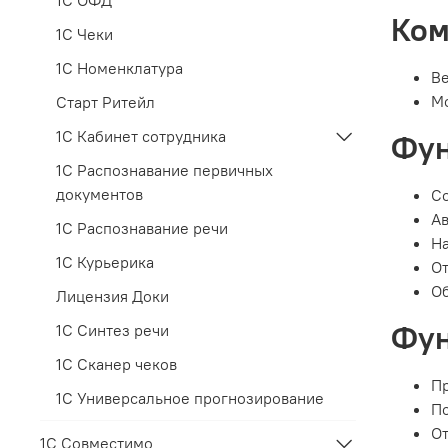
Ком
1С Чеки
1С Номенклатура
Ве
Мо
Старт Ритейл
1С Кабинет сотрудника
Фун
1С Распознавание первичных
документов
Со
Ав
1С Распознавание речи
На
1С Курьерика
От
Об
Лицензия Доки
Фун
1С Синтез речи
1С Сканер чеков
Пр
1С Универсальное прогнозирование
По
От
1С Совместимо