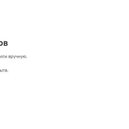
ов
или вручную.
ыта.