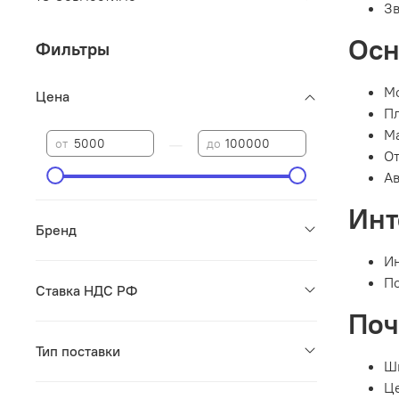
Зв
Осн
Фильтры
Мо
Цена
Пл
Ма
—
от
до
От
Ав
Инт
Бренд
Ин
По
Ставка НДС РФ
Поч
Тип поставки
Ши
Це