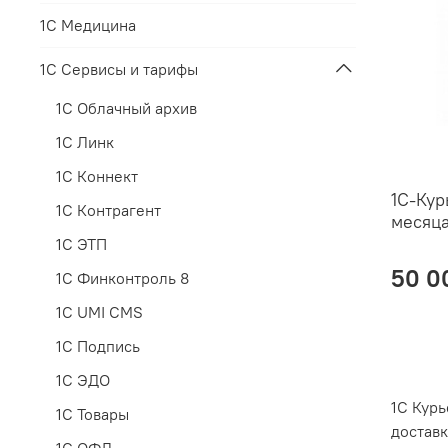
1С Медицина
1С Сервисы и тарифы
1С Облачный архив
1С Линк
1С Коннект
1С-Кур
1С Контрагент
месяц
1С ЭТП
50 0
1С Финконтроль 8
1С UMI CMS
1С Подпись
1С ЭДО
1С Кур
1С Товары
доставк
1С ОФД