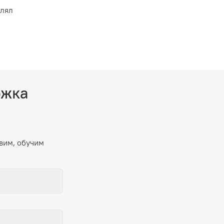
влял
ржка
вим, обучим