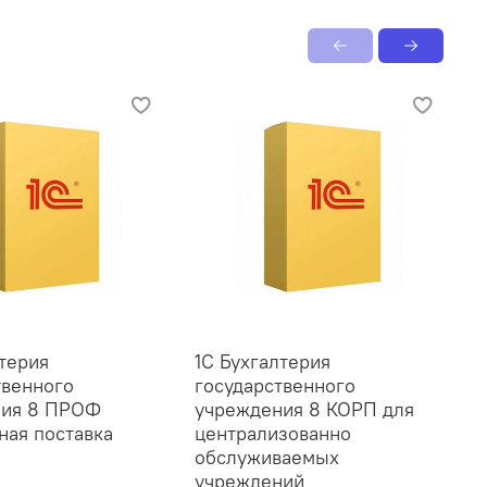
лтерия
1С Бухгалтерия
1
твенного
государственного
г
ния 8 ПРОФ
учреждения 8 КОРП для
ная поставка
централизованно
Э
обслуживаемых
учреждений