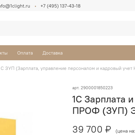
nfo@1clight.ru
+7 (495) 137-43-18
кты
Оплата
Доставка
1С ЗУП (Зарплата, управление персоналом и кадровый учет
арт.
2900001850223
1С Зарплата 
ПРОФ (ЗУП) Э
39 700 ₽
(цена на