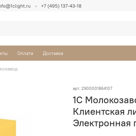
nfo@1clight.ru
+7 (495) 137-43-18
кты
Оплата
Доставка
козавод
арт.
2900001864107
1С Молокозаво
Клиентская ли
Электронная 