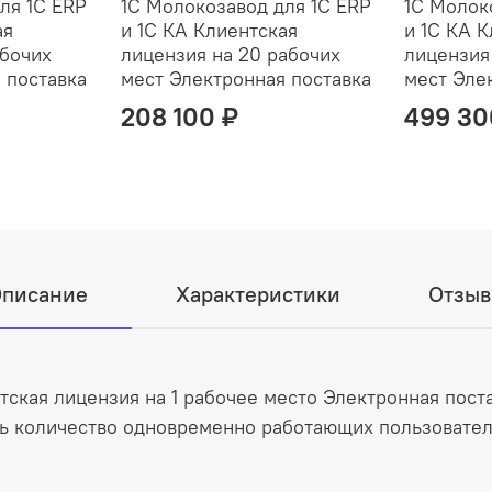
ля 1С ERP
1С Молокозавод для 1С ERP
1С Молок
ая
и 1С КА Клиентская
и 1С КА 
абочих
лицензия на 20 рабочих
лицензия
 поставка
мест Электронная поставка
мест Эле
208 100 ₽
499 30
писание
Характеристики
Отзы
тская лицензия на 1 рабочее место Электронная поста
ь количество одновременно работающих пользователе