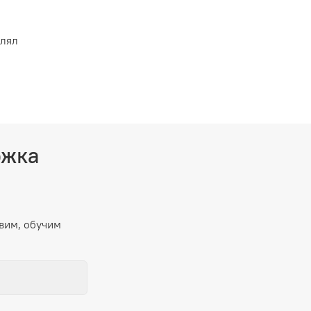
влял
ржка
вим, обучим