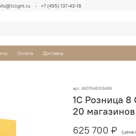
nfo@1clight.ru
+7 (495) 137-43-18
кты
Оплата
Доставка
арт.
4601546103468
1С Розница 8
20 магазинов
625 700 ₽
(цена 