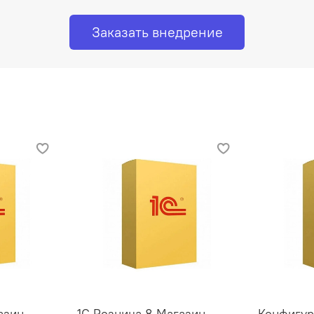
Заказать внедрение
азин
1С Розница 8 Магазин
Конфигур