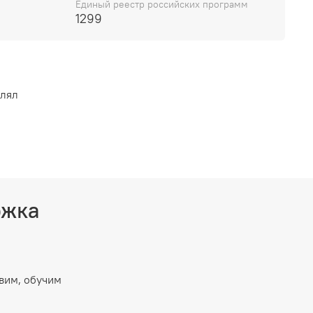
Единый реестр российских программ
1299
влял
ржка
вим, обучим