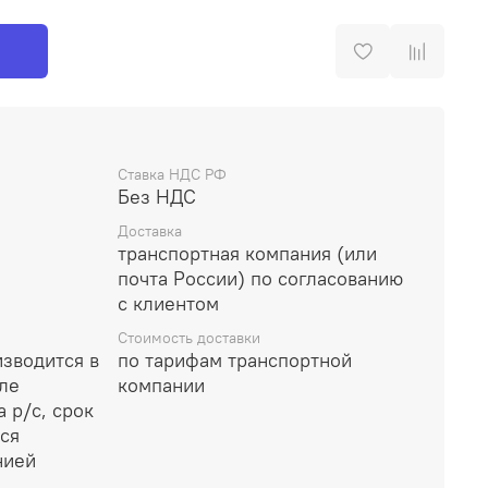
Ставка НДС РФ
Без НДС
Доставка
транспортная компания (или
почта России) по согласованию
с клиентом
Стоимость доставки
изводится в
по тарифам транспортной
сле
компании
 р/с, срок
ся
нией