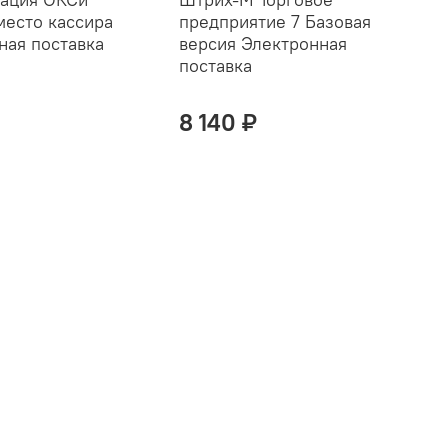
место кассира
предприятие 7 Базовая
о
ная поставка
версия Электронная
п
поставка
8 140 ₽