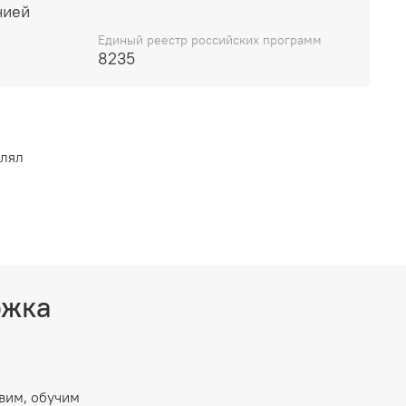
нией
Единый реестр российских программ
8235
влял
ржка
вим, обучим