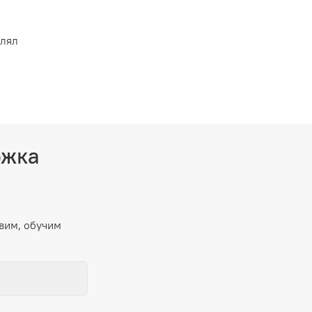
влял
ржка
вим, обучим