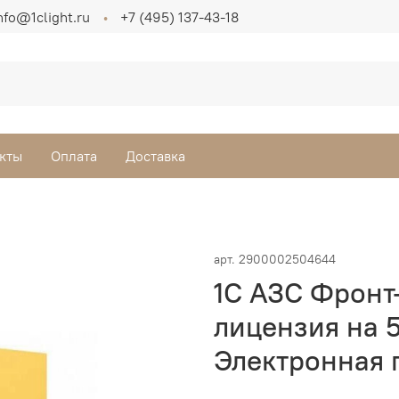
nfo@1clight.ru
+7 (495) 137-43-18
кты
Оплата
Доставка
арт.
2900002504644
1С АЗС Фронт
лицензия на 
Электронная 