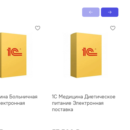
ина Больничная
1С Медицина Диетическое
1
лектронная
питание Электронная
л
поставка
п