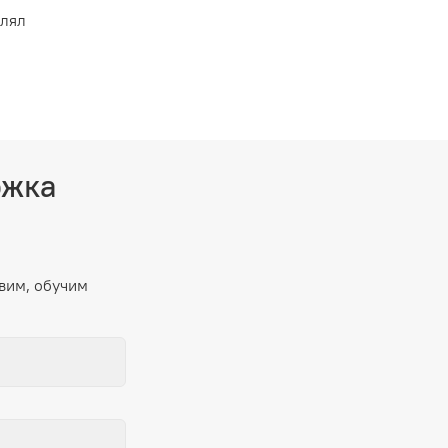
влял
ржка
вим, обучим