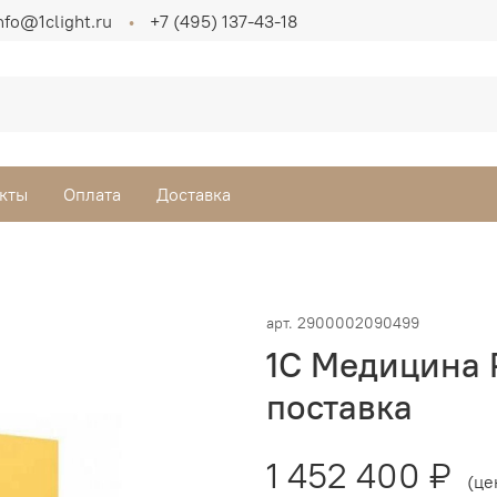
nfo@1clight.ru
+7 (495) 137-43-18
кты
Оплата
Доставка
арт.
2900002090499
1С Медицина 
поставка
1 452 400 ₽
(це