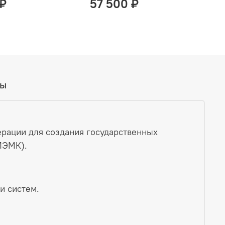
 ₽
57 500 ₽
вы
ерации для создания государственных
ЭМК).​
 систем.​