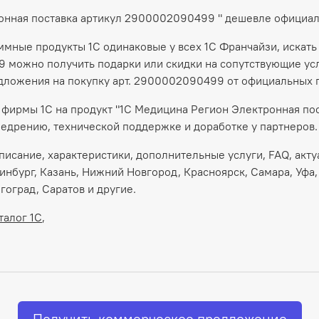
ронная поставка артикул 2900002090499 " дешевле официа
аммные продукты 1С одинаковые у всех 1С Франчайзи, искать
 можно получить подарки или скидки на сопутствующие услу
дложения на покупку арт. 2900002090499 от официальных 
фирмы 1С на продукт "1С Медицина Регион Электронная пос
едрению, технической поддержке и доработке у партнеров.
исание, характеристики, дополнительные услуги, FAQ, актуа
инбург, Казань, Нижний Новгород, Красноярск, Самара, Уфа,
гоград, Саратов и другие.
талог 1С
,
Получить коммерческое предложение