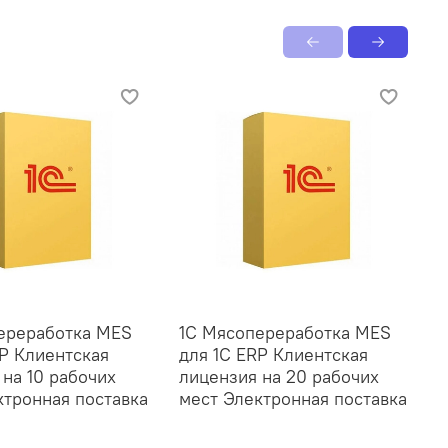
ереработка MES
1С Мясопереработка MES
1
RP Клиентская
для 1С ERP Клиентская
д
 на 10 рабочих
лицензия на 20 рабочих
л
ктронная поставка
мест Электронная поставка
м