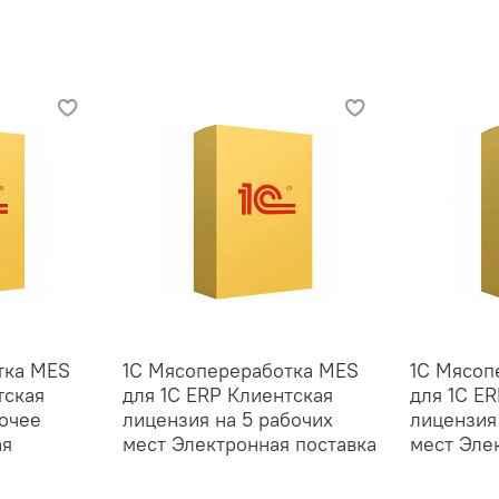
тка MES
1С Мясопереработка MES
1С Мясоп
тская
для 1С ERP Клиентская
для 1С E
бочее
лицензия на 5 рабочих
лицензия
ая
мест Электронная поставка
мест Эле