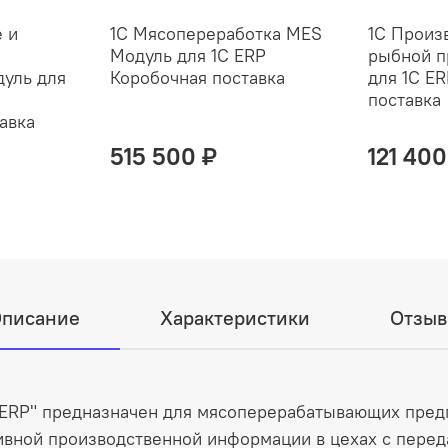
 и
1С Мясопереработка MES
1С Произ
Модуль для 1С ERP
рыбной п
дуль для
Коробочная поставка
для 1С E
поставка
авка
515 500 ₽
121 400
писание
Характеристики
Отзы
 ERP" предназначен для мясоперерабатывающих предп
ивной производственной информации в цехах с перед