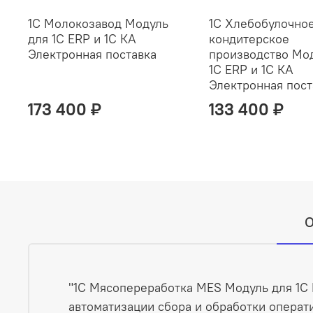
1С Молокозавод Модуль
1С Хлебобулочное
для 1С ERP и 1С КА
кондитерское
Электронная поставка
производство Мо
1С ERP и 1С КА
Электронная пост
173 400 ₽
133 400 ₽
О
"1С Мясопереработка MES Модуль для 1С
автоматизации сбора и обработки операт