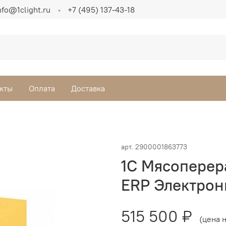
nfo@1clight.ru
+7 (495) 137-43-18
кты
Оплата
Доставка
арт.
2900001863773
1С Мясоперер
ERP Электрон
515 500 ₽
(цена н