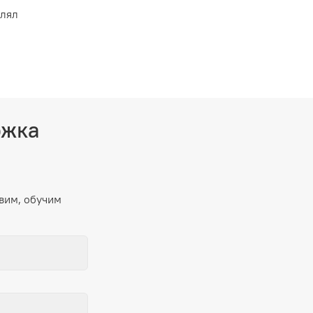
влял
ржка
вим, обучим