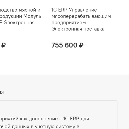
водство мясной и
1С ERP Управление
1
родукции Модуль
мясоперерабатывающим
а
RP Электронная
предприятием
М
Электронная поставка
Э
 ₽
755 600 ₽
вы
риятий как дополнение к 1С:ERP для
ачей данных в учетную систему в