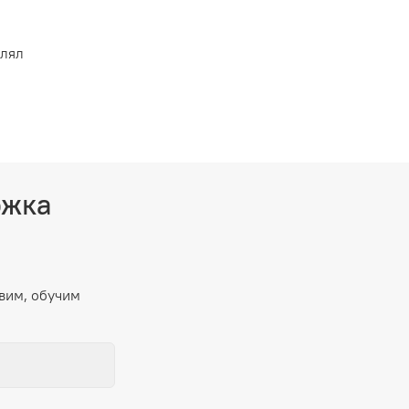
влял
ржка
вим, обучим