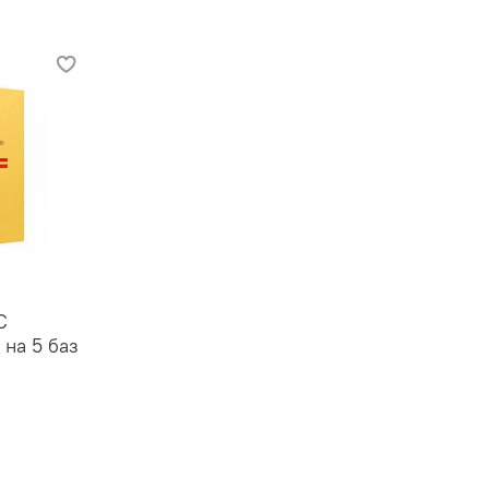
С
на 5 баз