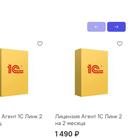
 Агент 1С Линк 2
Лицензия Агент 1С Линк 2
Л
ц
на 2 месяца
н
1 490 ₽