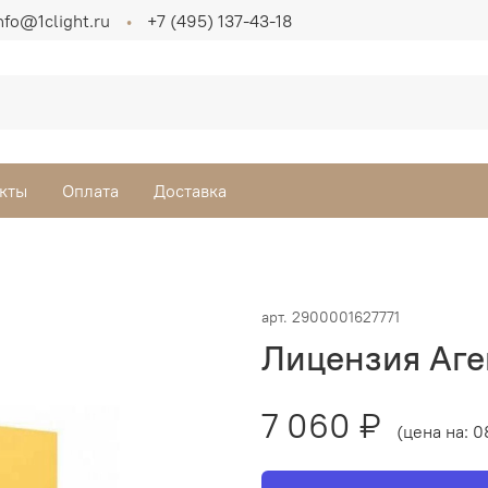
nfo@1clight.ru
+7 (495) 137-43-18
кты
Оплата
Доставка
арт.
2900001627771
Лицензия Аген
7 060 ₽
(цена на: 0