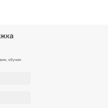
ржка
вим, обучим