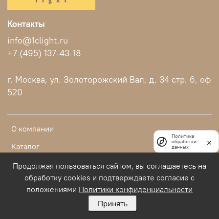
Контакты
info@1clight.ru
+7 (495) 137-43-18
г. Москва, ул. Золоторожский Вал, д. 34 стр. 6, оф
520
О компании
Политика
обработки
Каталог
данных
Блог
Продолжая пользоваться сайтом, вы соглашаетесь на
обработку cookies и подтверждаете согласие с
положениями
Политики конфиденциальности
Политика конфиденциальности
Принять
Пользовательское соглашение