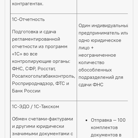
контрагентах.
1С-Отчетность
Один индивидуальный
Подготовка и сдача
предприниматель или
регламентированной
одно юридическое
отчетности из программ
лицо +
«1С» во все
неограниченное
контролирующие органы:
количество
ФНС, СФР, Росстат,
обособленных
Росалкогольтабакконтроль,
подразделений для
Росприроднадзор, ФТС и
сдачи ФНС
Банк России
1С-ЭДО / 1С-Такском
Обмен счетами-фактурами
Отправка — 100
и другими юридически
комплектов
значимыми документами с
документов в