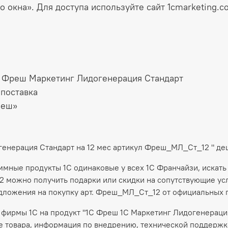
 окна». Для доступа используйте сайт 1cmarketing.
С Фреш Маркетинг Лидогенерация Стандарт
 поставка
реш»
генерация Стандарт на 12 мес артикул Фреш_МЛ_Ст_12 " д
аммные продукты 1С одинаковые у всех 1С Франчайзи, искать
 можно получить подарки или скидки на сопутствующие услу
дложения на покупку арт. Фреш_МЛ_Ст_12 от официальных 
фирмы 1С на продукт "1С Фреш 1С Маркетинг Лидогенерация 
 товара, информация по внедрению, технической поддержке