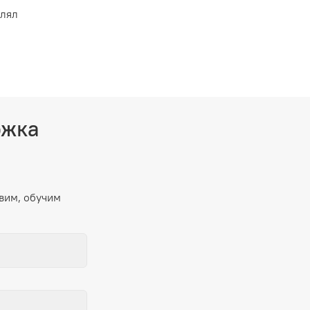
влял
ржка
вим, обучим