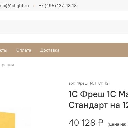
nfo@1clight.ru
+7 (495) 137-43-18
кты
Оплата
Доставка
ерация
арт.
Фреш_МЛ_Ст_12
1С Фреш 1С М
Стандарт на 1
40 128 ₽
(цена на: