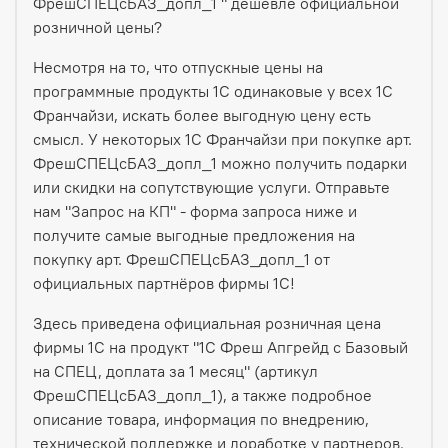
ФрешСПЕЦсБАЗ_допл_1 " дешевле официальной
розничной цены?
Несмотря на то, что отпускные цены на
программные продукты 1С одинаковые у всех 1С
Франчайзи, искать более выгодную цену есть
смысл. У некоторых 1С Франчайзи при покупке арт.
ФрешСПЕЦсБАЗ_допл_1 можно получить подарки
или скидки на сопутствующие услуги. Отправьте
нам "Запрос на КП" - форма запроса ниже и
получите самые выгодные предложения на
покупку арт. ФрешСПЕЦсБАЗ_допл_1 от
официальных партнёров фирмы 1С!
Здесь приведена официальная розничная цена
фирмы 1С на продукт "1С Фреш Апгрейд с Базовый
на СПЕЦ, доплата за 1 месяц" (артикул
ФрешСПЕЦсБАЗ_допл_1), а также подробное
описание товара, информация по внедрению,
технической поддержке и доработке у партнеров.