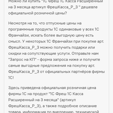
Можно ли купить "1С Фреш 1С Касса Расширенный
на 3 месяца артикул ФрешКасса_Р_3 " дешевле
официальной розничной цены?
Несмотря на то, что отпускные цены на
программные продукты 1С одинаковые у всех 1С
Франчайзи, искать более выгодную цену есть
смысл. У некоторых 1С Франчайзи при покупке арт.
ФрешКасса_Р_3 можно получить подарки или
скидки на сопутствующие услуги. Отправьте нам
"Запрос на КП" - форма запроса ниже и получите
самые выгодные предложения на покупку арт.
ФрешКасса_Р_3 от официальных партнёров фирмы
1С!
Здесь приведена официальная розничная цена
фирмы 1С на продукт "1С Фреш 1С Касса
Расширенный на 3 месяца" (артикул
ФрешКасса_Р_3), а также подробное описание
товара, информация по внедрению, технической