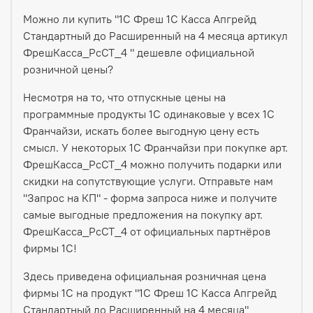
Можно ли купить "1С Фреш 1С Касса Апгрейд
Стандартный до Расширенный на 4 месяца артикул
ФрешКасса_РсСТ_4 " дешевле официальной
розничной цены?
Несмотря на то, что отпускные цены на
программные продукты 1С одинаковые у всех 1С
Франчайзи, искать более выгодную цену есть
смысл. У некоторых 1С Франчайзи при покупке арт.
ФрешКасса_РсСТ_4 можно получить подарки или
скидки на сопутствующие услуги. Отправьте нам
"Запрос на КП" - форма запроса ниже и получите
самые выгодные предложения на покупку арт.
ФрешКасса_РсСТ_4 от официальных партнёров
фирмы 1С!
Здесь приведена официальная розничная цена
фирмы 1С на продукт "1С Фреш 1С Касса Апгрейд
Стандартный до Расширенный на 4 месяца"