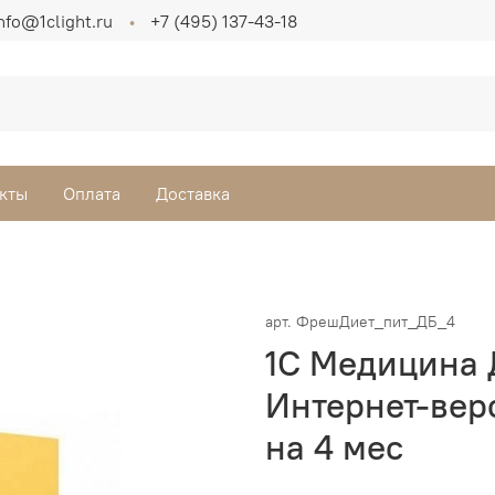
nfo@1clight.ru
+7 (495) 137-43-18
кты
Оплата
Доставка
арт.
ФрешДиет_пит_ДБ_4
1С Медицина 
Интернет-вер
на 4 мес