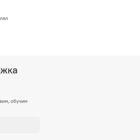
влял
ржка
вим, обучим