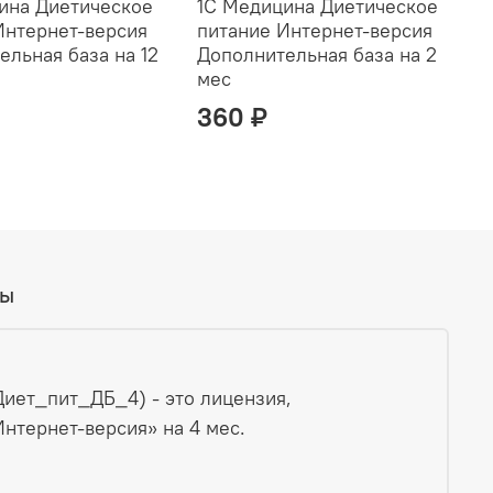
ина Диетическое
1С Медицина Диетическое
1
Интернет-версия
питание Интернет-версия
п
ельная база на 12
Дополнительная база на 2
Д
мес
360 ₽
вы
иет_пит_ДБ_4) - это лицензия,
нтернет-версия» на 4 мес.