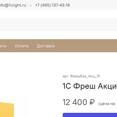
nfo@1clight.ru
+7 (495) 137-43-18
кты
Оплата
Доставка
арт.
ФрешБаз_Акц_15
1С Фреш Акци
12 400 ₽
(цена на: