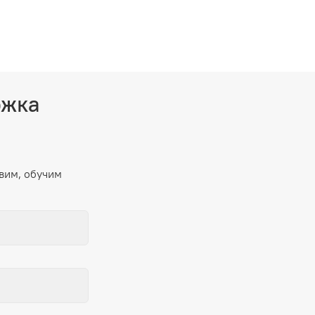
ржка
вим, обучим