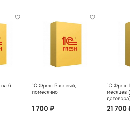
 на 6
1С Фреш Базовый,
1С Фреш 
помесячно
месяцев 
договора
1 700 ₽
21 700 