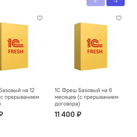
Базовый на 12
1С Фреш Базовый на 6
1
(с прерыванием
месяцев (с прерыванием
п
)
договора)
п
₽
11 400 ₽