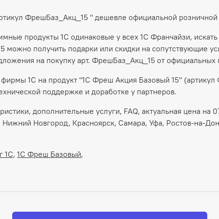
артикул ФрешБаз_Акц_15 " дешевле официальной розничной
аммные продукты 1С одинаковые у всех 1С Франчайзи, искать
5 можно получить подарки или скидки на сопутствующие усл
дложения на покупку арт. ФрешБаз_Акц_15 от официальных 
фирмы 1С на продукт "1С Фреш Акция Базовый 15" (артикул
ехнической поддержке и доработке у партнеров.
ристики, дополнительные услуги, FAQ, актуальная цена на 07
, Нижний Новгород, Красноярск, Самара, Уфа, Ростов-на-Дон
г 1С
,
1С Фреш Базовый
,