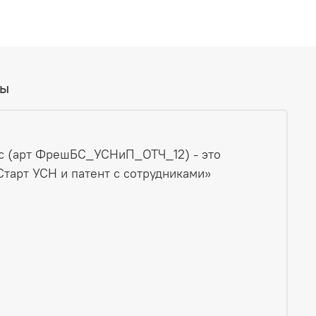
вы
мес (арт ФрешБС_УСНиП_ОТЧ_12) - это
тарт УСН и патент с сотрудниками»