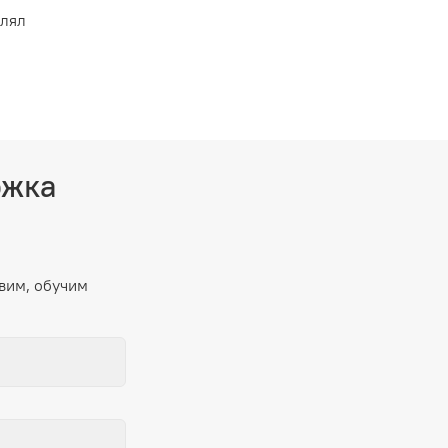
влял
ржка
вим, обучим