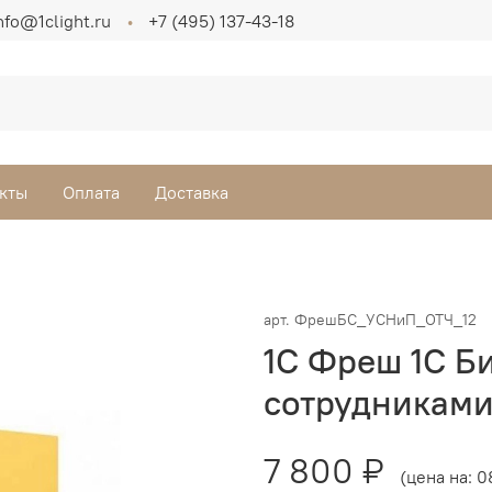
nfo@1clight.ru
+7 (495) 137-43-18
кты
Оплата
Доставка
арт.
ФрешБС_УСНиП_ОТЧ_12
1С Фреш 1С Би
сотрудниками
7 800 ₽
(цена на: 0