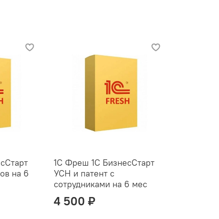
есСтарт
1С Фреш 1С БизнесСтарт
ов на 6
УСН и патент с
сотрудниками на 6 мес
4 500 ₽