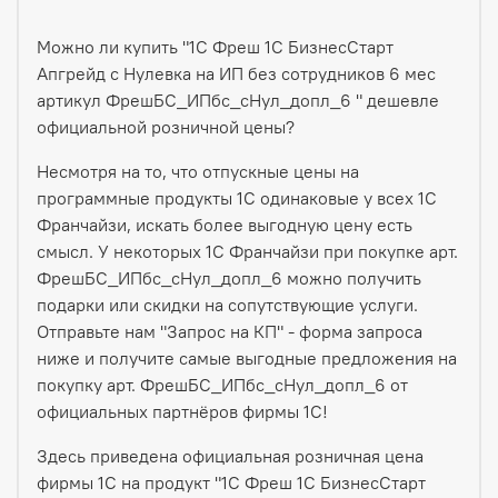
Можно ли купить "1С Фреш 1С БизнесСтарт
Апгрейд с Нулевка на ИП без сотрудников 6 мес
артикул ФрешБС_ИПбс_сНул_допл_6 " дешевле
официальной розничной цены?
Несмотря на то, что отпускные цены на
программные продукты 1С одинаковые у всех 1С
Франчайзи, искать более выгодную цену есть
смысл. У некоторых 1С Франчайзи при покупке арт.
ФрешБС_ИПбс_сНул_допл_6 можно получить
подарки или скидки на сопутствующие услуги.
Отправьте нам "Запрос на КП" - форма запроса
ниже и получите самые выгодные предложения на
покупку арт. ФрешБС_ИПбс_сНул_допл_6 от
официальных партнёров фирмы 1С!
Здесь приведена официальная розничная цена
фирмы 1С на продукт "1С Фреш 1С БизнесСтарт