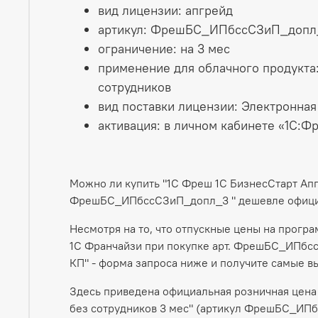
вид лицензии: апгрейд
артикул: ФрешБС_ИПбссСЗиП_допл
ограничение: на 3 мес
применение для облачного продукта
сотрудников
вид поставки лицензии: Электронная
активация: в личном кабинете «1С:Ф
Можно ли купить "1С Фреш 1С БизнесСтарт Апг
ФрешБС_ИПбссСЗиП_допл_3 " дешевле офици
Несмотря на то, что отпускные цены на прогр
1С Франчайзи при покупке арт. ФрешБС_ИПбсс
КП" - форма запроса ниже и получите самые 
Здесь приведена официальная розничная цена 
без сотрудников 3 мес" (артикул ФрешБС_ИПб