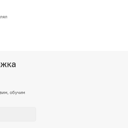
влял
ржка
вим, обучим