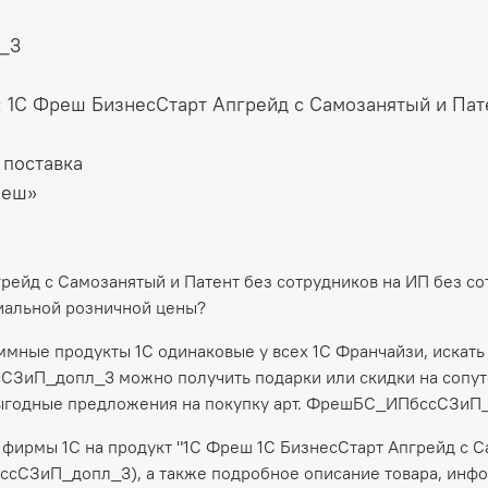
_3
: 1С Фреш БизнесСтарт Апгрейд с Самозанятый и Пат
 поставка
реш»
рейд с Самозанятый и Патент без сотрудников на ИП без со
альной розничной цены?
аммные продукты 1С одинаковые у всех 1С Франчайзи, искать
СЗиП_допл_3 можно получить подарки или скидки на сопутс
выгодные предложения на покупку арт. ФрешБС_ИПбссСЗиП
фирмы 1С на продукт "1С Фреш 1С БизнесСтарт Апгрейд с С
ссСЗиП_допл_3), а также подробное описание товара, инф