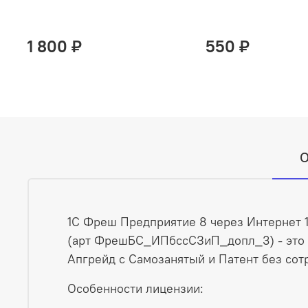
1 800 ₽
550 ₽
О
1С Фреш Предприятие 8 через Интернет 1
(арт ФрешБС_ИПбссСЗиП_допл_3) - это 
Апгрейд с Самозанятый и Патент без сотр
Особенности лицензии: