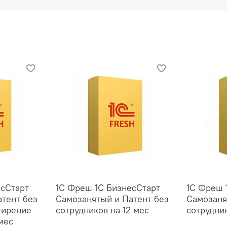
есСтарт
1С Фреш 1С БизнесСтарт
1С Фреш 
тент без
Самозанятый и Патент без
Самозаня
ширение
сотрудников на 12 мес
сотрудни
мес