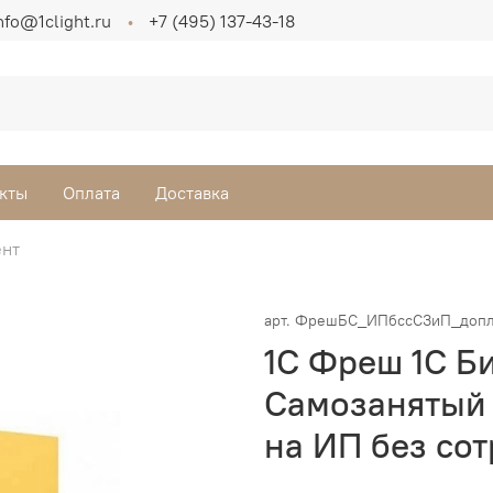
nfo@1clight.ru
+7 (495) 137-43-18
кты
Оплата
Доставка
ент
арт.
ФрешБС_ИПбссСЗиП_доп
1С Фреш 1С Б
Самозанятый 
на ИП без сот