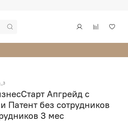
л_3
изнесСтарт Апгрейд с
и Патент без сотрудников
рудников 3 мес