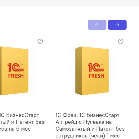
1С БизнесСтарт
1С Фреш 1С БизнесСтарт
1
тый и Патент без
Апгрейд с Нулевка на
А
ков на 6 мес
Самозанятый и Патент без
С
сотрудников (чеки) 1 мес
с